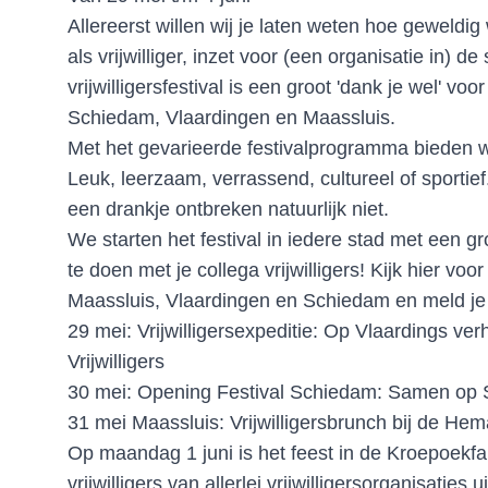
Allereerst willen wij je laten weten hoe geweldig wi
als vrijwilliger, inzet voor (een organisatie in) de 
vrijwilligersfestival is een groot 'dank je wel' voor 
Schiedam, Vlaardingen en Maassluis.
Met het gevarieerde festivalprogramma bieden we
Leuk, leerzaam, verrassend, cultureel of sportie
een drankje ontbreken natuurlijk niet.
We starten het festival in iedere stad met een g
te doen met je collega vrijwilligers! Kijk hier voor
Maassluis, Vlaardingen en Schiedam en meld j
29 mei:
Vrijwilligersexpeditie: Op Vlaardings ve
Vrijwilligers
30 mei:
Opening Festival Schiedam: Samen op Sta
31 mei Maassluis:
Vrijwilligersbrunch bij de Hema
Op maandag 1 juni is het feest in de Kroepoekf
vrijwilligers van allerlei vrijwilligersorganisaties