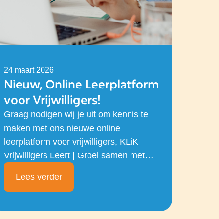
24 maart 2026
Nieuw, Online Leerplatform
voor Vrijwilligers!
Graag nodigen wij je uit om kennis te
maken met ons nieuwe online
leerplatform voor vrijwilligers, KLiK
Vrijwilligers Leert | Groei samen met
Hobp -...
Lees verder