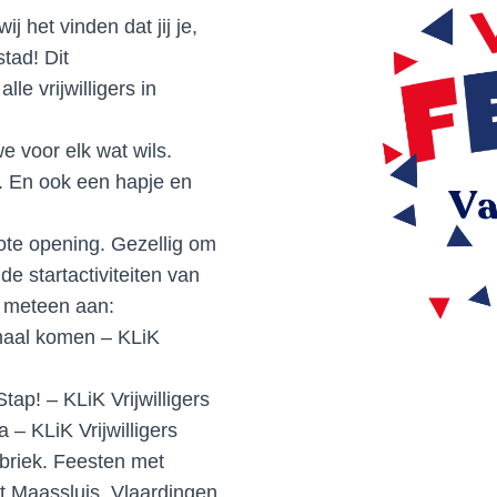
j het vinden dat jij je,
stad! Dit
alle vrijwilligers in
 voor elk wat wils.
f. En ook een hapje en
rote opening. Gezellig om
 de startactiviteiten van
e meteen aan:
rhaal komen – KLiK
p! – KLiK Vrijwilligers
 – KLiK Vrijwilligers
abriek. Feesten met
 uit Maassluis, Vlaardingen