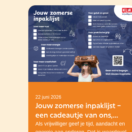
22 juni 2026
Jouw zomerse inpaklijst –
een cadeautje van ons,
speciaal voor jou als
Als vrijwilliger geef je tijd, aandacht en