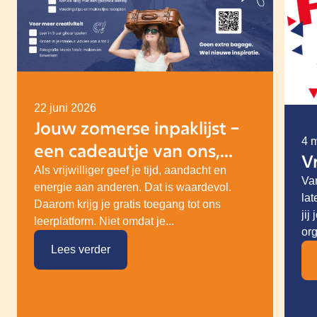
22 juni 2026
Jouw zomerse inpaklijst –
4 
een cadeautje van ons,
Vr
speciaal voor jou als
Als vrijwilliger geef je tijd, aandacht en
Van
energie aan anderen. Dat is waardevol.
vrijwilliger!
lat
Daarom krijg je gratis toegang tot ons
jij
leerplatform. Niet omdat je...
org
Lees verder