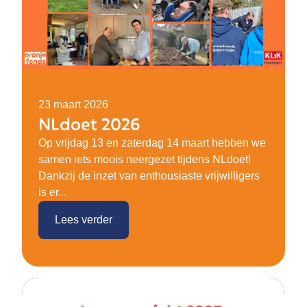
23 maart 2026
NLdoet 2026
Op vrijdag 13 en zaterdag 14 maart hebben we
samen iets moois neergezet tijdens NLdoet!
Dankzij de inzet van enthousiaste vrijwilligers
is er...
Lees verder