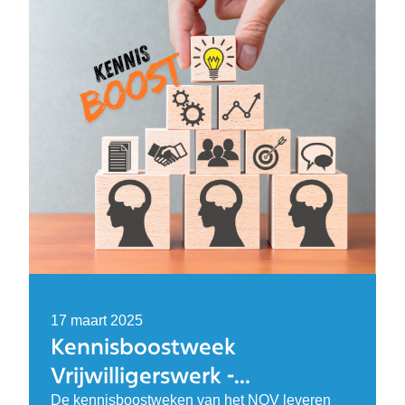
17 maart 2025
Kennisboostweek
Vrijwilligerswerk -
terugkijken
De kennisboostweken van het NOV leveren