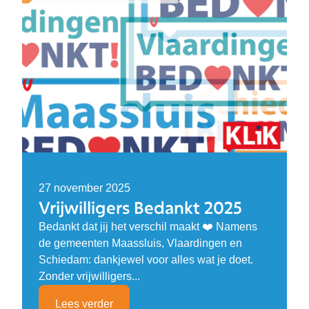
27 november 2025
Vrijwilligers Bedankt 2025
Bedankt dat jij het verschil maakt ❤️ Namens
de gemeenten Maassluis, Vlaardingen en
Schiedam: dankjewel voor alles wat je doet.
Zonder vrijwilligers...
Lees verder