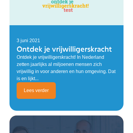
3 juni 2021
Ontdek je vrijwilligerskracht
Ontdek je vrijwilligerskracht! In Nederland
zetten jaarlijks al miljoenen mensen zich
vrijwillig in voor anderen en hun omgeving. Dat
is en lijkt...
Lees verder