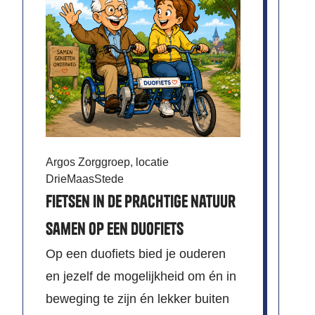
V.
tu
Argos Zorggroep, locatie
DrieMaasStede
Se
Fietsen in de prachtige natuur
Wi
samen op een duofiets
as
Op een duofiets bied je ouderen
se
en jezelf de mogelijkheid om én in
ni
beweging te zijn én lekker buiten
vr