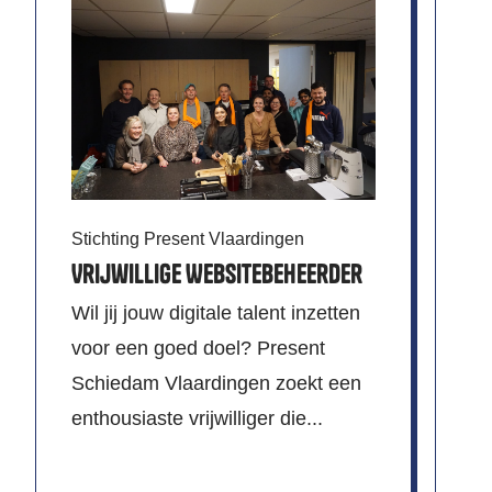
Na
Stichting Present Vlaardingen
✨I
Vrijwillige Websitebeheerder
vi
Wil jij jouw digitale talent inzetten
voor een goed doel? Present
me
Schiedam Vlaardingen zoekt een
de
enthousiaste vrijwilliger die...
Ee
ma