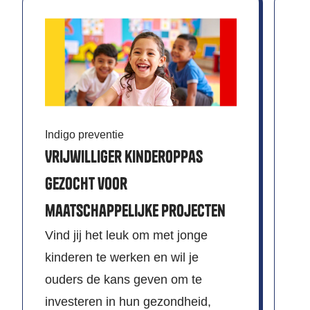
Indigo preventie
Vrijwilliger kinderoppas
Wi
gezocht voor
V
maatschappelijke projecten
Be
Vind jij het leuk om met jonge
in
kinderen te werken en wil je
Vo
ouders de kans geven om te
zo
investeren in hun gezondheid,