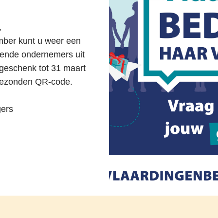
,
mber kunt u weer een
lende ondernemers uit
geschenk tot 31 maart
egezonden QR-code.
gers