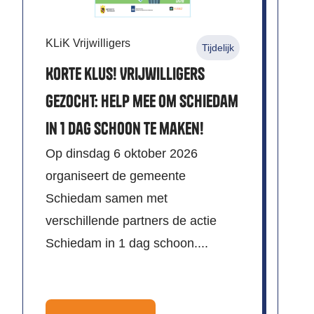
KLiK Vrijwilligers
St
Tijdelijk
St
Korte klus! Vrijwilligers
Vr
gezocht: Help mee om Schiedam
A
in 1 dag schoon te maken!
o
Op dinsdag 6 oktober 2026
Vi
organiseert de gemeente
na
Schiedam samen met
sa
verschillende partners de actie
ve
Schiedam in 1 dag schoon....