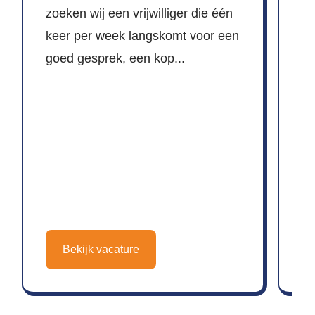
zoeken wij een vrijwilliger die één
Ma
keer per week langskomt voor een
oo
goed gesprek, een kop...
jo
Bekijk vacature