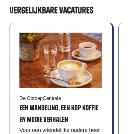
Vergelijkbare vacatures
De OproepCentrale
In
Een wandeling, een kop koffie
M
en mooie verhalen
He
Voor een vriendelijke oudere heer
vr