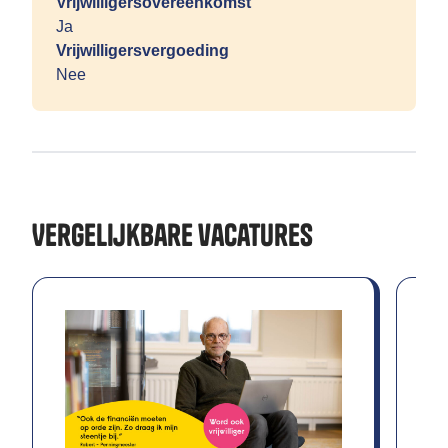
Vrijwilligersovereenkomst
Ja
Vrijwilligersvergoeding
Nee
Vergelijkbare vacatures
st
Fi
Vi
st