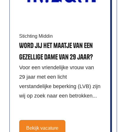
Wi
Stichting Middin
V
Word jij het maatje van een
Be
gezellige dame van 29 jaar?
in
Voor een vriendelijke vrouw van
Vo
29 jaar met een licht
zo
verstandelijke beperking (LVB) zijn
wij op zoek naar een betrokken...
Bekijk vacature