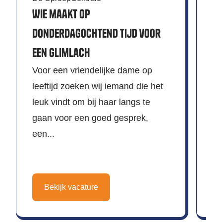
vr
Wie maakt op
Ma
donderdagochtend tijd voor
oo
een glimlach
jo
Voor een vriendelijke dame op
leeftijd zoeken wij iemand die het
leuk vindt om bij haar langs te
gaan voor een goed gesprek,
een...
Bekijk vacature