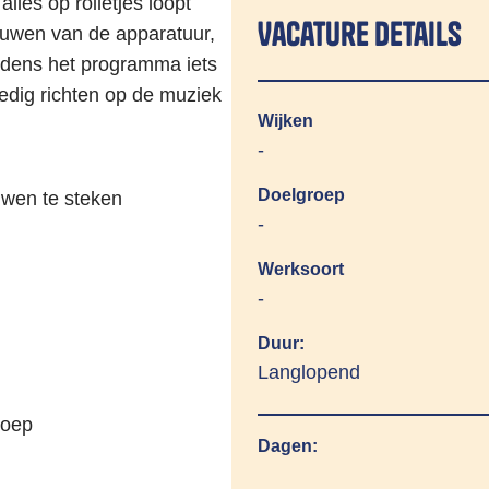
alles op rolletjes loopt
Vacature details
uwen van de apparatuur,
tijdens het programma iets
ledig richten op de muziek
Wijken
-
Doelgroep
uwen te steken
-
Werksoort
-
Duur:
Langlopend
roep
Dagen:
n