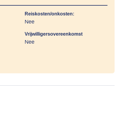
Reiskosten/onkosten:
Nee
Vrijwilligersovereenkomst
Nee