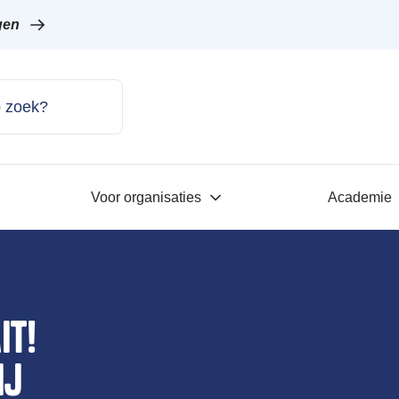
gen
Voor organisaties
Academie
it!
ij