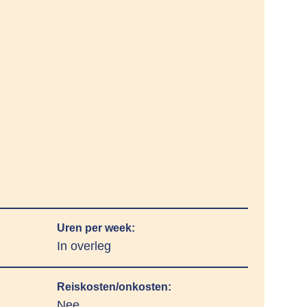
Uren per week:
In overleg
Reiskosten/onkosten:
Nee