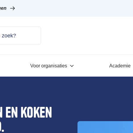
gen
Voor organisaties
Academie
n en koken
.