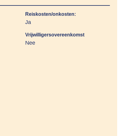
Reiskosten/onkosten:
Ja
Vrijwilligersovereenkomst
Nee