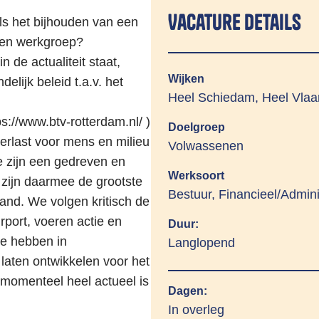
Vacature details
ls het bijhouden van een
 een werkgroep?
n de actualiteit staat,
Wijken
delijk beleid t.a.v. het
Heel Schiedam, Heel Vlaa
ps://www.btv-rotterdam.nl/ )
Doelgroep
erlast voor mens en milieu
Volwassenen
e zijn een gedreven en
Werksoort
 zijn daarmee de grootste
Bestuur, Financieel/Adminis
and. We volgen kritisch de
port, voeren actie en
Duur:
We hebben in
Langlopend
laten ontwikkelen voor het
t momenteel heel actueel is
Dagen:
In overleg