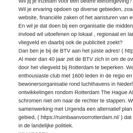
Wil jij je inzetten voor een betere leefomgeving?
Wil je ervaring opdoen op diverse gebieden, zoa
website, financiële zaken of het aansturen van
En wil je dat doen bij een organisatie die middeni
invloed wil uitoefenen op lokaal , regionaal en lan
vliegveld en daarbij ook de publiciteit zoekt?
Dan ben je bij de BTV aan het juiste adres! ( htt
Al meer dan 40 jaar zet de BTV zich in om de ov
door het vliegveld bij Rotterdam te beperken. W
enthousiaste club met 1600 leden in de regio en
bewonersorganisatie rond luchthavens in Nederl
ontwikkelingen rondom Rotterdam The Hague Air
schromen niet om naar de rechter te stappen. 
samenwerking met Urgenda een alternatief plan 
gebied, ( https://ruimbaanvoorrotterdam.nl/ ) da
in de landelijke politiek.