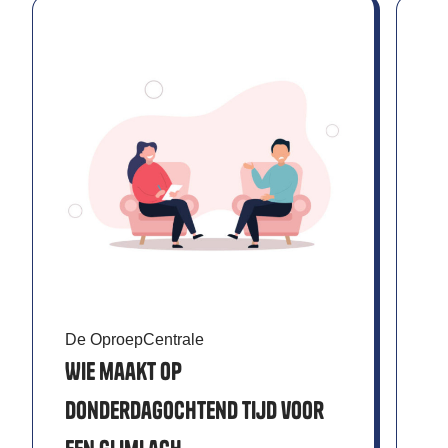
De
Ee
en
De OproepCentrale
Vo
Wie maakt op
zo
donderdagochtend tijd voor
ke