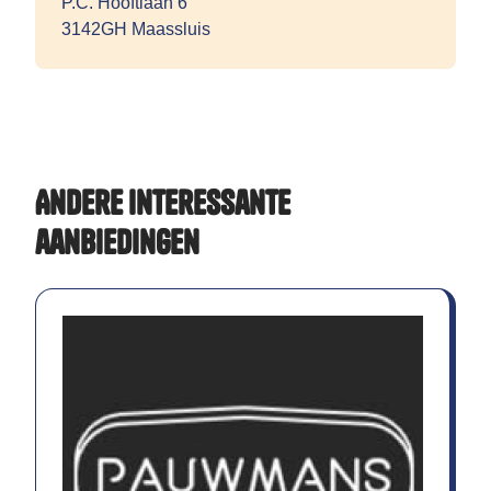
P.C. Hooftlaan 6
3142GH Maassluis
Andere interessante
aanbiedingen