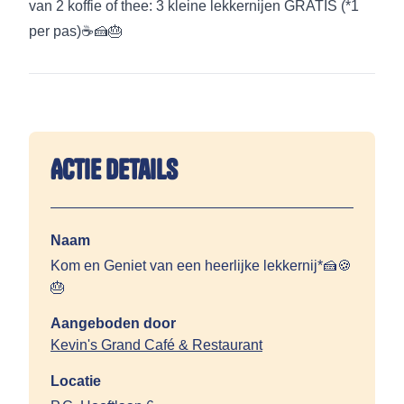
van 2 koffie of thee: 3 kleine lekkernijen GRATIS (*1
per pas)☕🍰🎂
Actie details
Naam
Kom en Geniet van een heerlijke lekkernij*🍰🍪
🎂
Aangeboden door
Kevin's Grand Café & Restaurant
Locatie