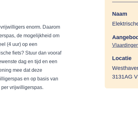
Naam
Elektrisch
vrijwilligers enorm. Daarom
igerspas, de mogelijkheid om
Aangebod
eel (4 uur) op een
Vlaardinge
sche fiets? Stuur dan vooraf
Locatie
ewenste dag en tijd en een
Westhave
ekening mee dat deze
3131AG Vl
illigerspas en op basis van
per vrijwilligerspas.