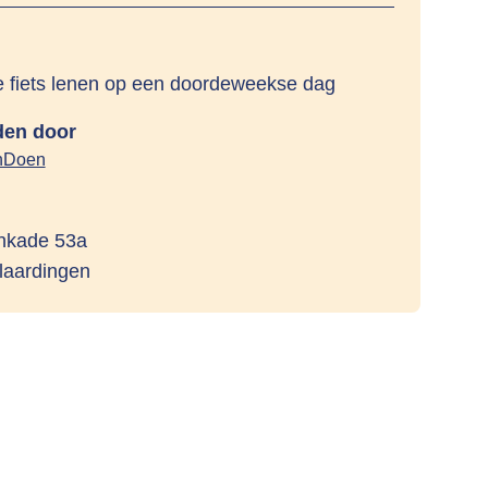
e fiets lenen op een doordeweekse dag
en door
nDoen
nkade 53a
aardingen