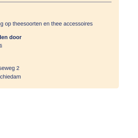
g op theesoorten en thee accessoires
en door
s
seweg 2
Schiedam