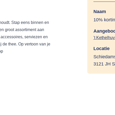
Naam
10% kortin
e houdt. Stap eens binnen en
een groot assortiment aan
Aangebod
 accessoires, serviezen en
't Kethelhuy
j de thee. Op vertoon van je
Locatie
op
Schiedam
3121 JH 