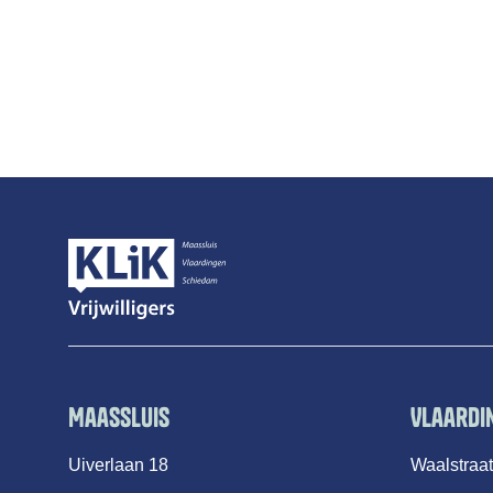
Maassluis
Vlaardi
Uiverlaan 18
Waalstraa